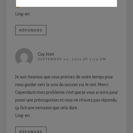
Ling-en
RÉPONDRE
Guy Jean
SEPTEMBRE 20, 2012 AT 2:53 AM
Je suis heureux que vous preniez de votre temps pour
nous guider vers la voix du succces via le net. Merci
Cependant mon probleme c’est que je vous ai ecris pour
poser une préocupation et vous ne m’avez pas répondu,
ça fait une semaine que cela dure.
Ling-en
RÉPONDRE