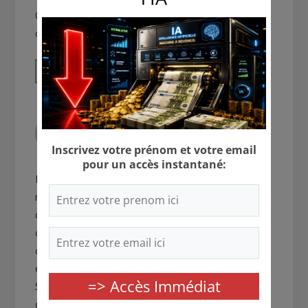
C’est fantastique cet article que vous avez publié. Plus
de succès au MillionnaireZine!
RÉPONDRE
LING-EN HSIA
JUIN 22, 2012 AT 4:09 PM
Hello,
moi j’ai un blog sur le blogging. Les gens voient mes
compétences et comme je propose aussi un service
d’installation de blog, ils me font confiance. Je peux
donc ainsi gagner entre 150 et 250€ par client pour
environ 4-8 heures
Si vous avez des compétences techniques, vous savez
ce qu’il vous reste à faire