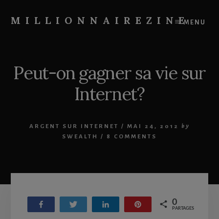
Skip
Skip
to
to
MILLIONNAIREZINE
MENU
content
primary
On
sidebar
vous
apprend
Peut-on gagner sa vie sur
à
devenir
Internet?
riche
ARGENT SUR INTERNET
/
MAI 24, 2012
by
SWEALTH
/
8 COMMENTS
0
Partagez
Tweetez
Partagez
Enregistrer
PARTAGES