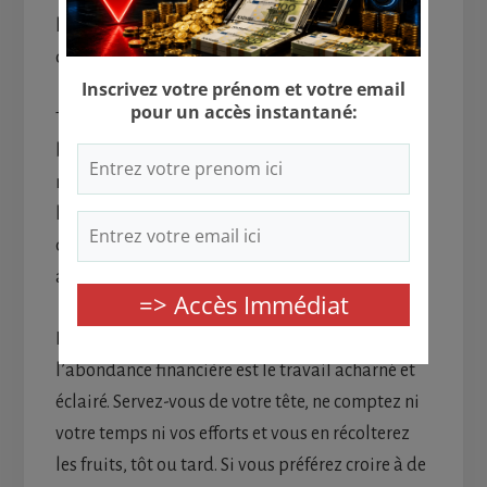
l’indépendance financière et les soulager ainsi
de leurs économies.
Tout comme les grandes fortunes ne peuvent se
bâtir en une nuit, il n’existe aucune recette
miracle, ni infaillible pour devenir riche. Même
les vendeurs de ce type de méthodes fournissent
d’importants efforts pour monter leurs
arnaques, c’est dire.
Le seul et unique moyen de connaître
l’abondance financière est le travail acharné et
éclairé. Servez-vous de votre tête, ne comptez ni
votre temps ni vos efforts et vous en récolterez
les fruits, tôt ou tard. Si vous préférez croire à de