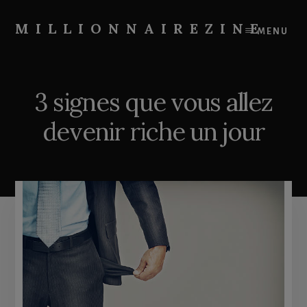
Skip
Skip
to
to
MILLIONNAIREZINE
MENU
content
primary
On
sidebar
vous
apprend
3 signes que vous allez
à
devenir
devenir riche un jour
riche