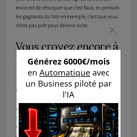
envie est de rétorquer que c’est faux, en prenant
les gagnants du loto en exemple, c’est que vous
n’êtes pas prêt pour devenir riche.
Vous croyez encore à
la solution miracle
pour devenir riche
Un autre mythe qui, hélas, fait encore recette
: celui de la méthode infaillible pour devenir
riche (qui, en général, vous promet aussi que ça
se fera vite et sans efforts d’ailleurs). De
nombreux vendeurs de rêve utilisent ce miroir
aux alouettes pour berner les naïfs candidats à