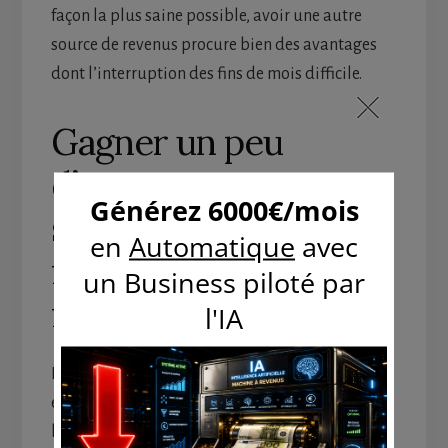
façon la plus saine possible, avoir une autre
source de revenus procure bien des avantages
dont l’interruption des fins de mois difficile.
Gagner un peu
d’argent
supplémentaire
facilement n’a rien de
farfelu…
Dites-vous bien que presque tous les ménages
en font de même. Effectivement, chacun se donne
l’opportunité de jouir d’un petit boulot par ci et