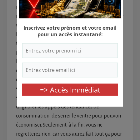
ne seront pas vaines. Économisez quand c’est
nécessaire et soyez patient pour pouvoir réaliser
vos plus grands rêves.
Rien ni personne ne vous oblige à tout dépenser
tout de suite, d’autant plus qu’avec une bonne
pratique, vous pouvez arriver à tenir jusqu’au
bout du mois, quel que soit votre budget pour
chaque période. Pensez à votre épanouissement
quand vous aurez atteint votre but grâce à des
sacrifices, notamment financiers. En effet, il ne
sera pas facile de changer des habitudes,
d’ignorer les appels des tendances de
consommation, de serrer le ventre pour pouvoir
économiser. Seulement, à la fin, vous ne
regretterez rien, car vous aurez fait tout ça pour