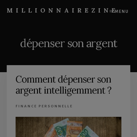
Skip
Skip
to
to
MILLIONNAIREZINE
MENU
content
primary
On
sidebar
vous
apprend
dépenser son argent
à
devenir
riche
Comment dépenser son
argent intelligemment ?
FINANCE PERSONNELLE