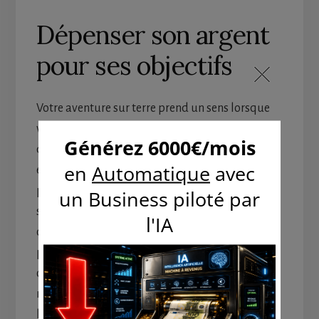
Dépenser son argent
pour ses objectifs
Votre aventure sur terre prend un sens lorsque
vous travaillez pour des objectifs précis. Il s’agit
des vôtres évidemment. Essayez de les découvrir
et listez-les dans une note que vous rangerez à
portée de vue pour vous aider à vous en
souvenir aussi fréquemment que possible. De
cette façon, votre cheminement va vous paraître
plus clair dans votre carrière professionnelle
comme dans votre gestion financière. Vous
risquerez moins de vous perdre dans le
labyrinthe des soucis financiers et vos dépenses