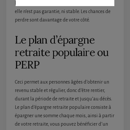
loterie est un jeu, elle est liée au hasard, donc
elle n’est pas garantie, ni stable. Les chances de
perdre sont davantage de votre côté.
Le plan d’épargne
retraite populaire ou
PERP
Ceci permet aux personnes âgées d’obtenir un
revenu stable et régulier, donc d’être rentier,
durant la période de retraite et jusqu’au décès.
Le plan d’épargne retraite populaire consiste à
épargner une somme chaque mois, ainsi à partir
de votre retraite, vous pouvez bénéficier d’un