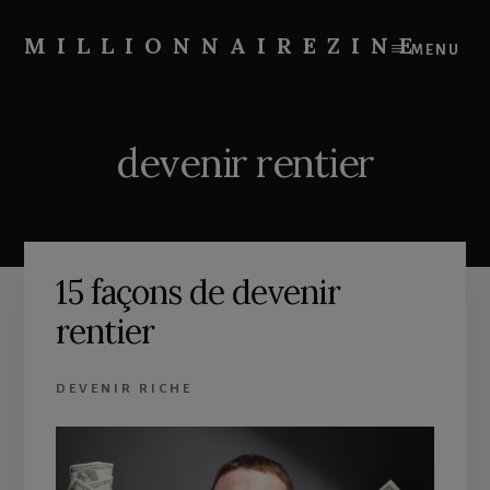
Skip
Skip
to
to
MILLIONNAIREZINE
MENU
content
primary
On
sidebar
vous
apprend
devenir rentier
à
devenir
riche
15 façons de devenir
rentier
DEVENIR RICHE