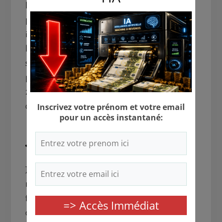
les secteurs les plus avantageux sont les
parkings, les studios et la rénovation. Toutefois,
il faut faire attention, car investir dans
l’immobilier représente diverses difficultés,
surtout concernant la fiscalité qui évolue
perpétuellement, ce qui fait qu’un revenu de
2000 euros qui date d’aujourd’hui peut
changer en un revenu de 1000 euros plus tard.
Jouer à la loterie
Jouer à la loterie est aussi un moyen de devenir
rentier. C’est un investissement qui peut vous
faire gagner plusieurs millions de dollars en
quelques instants. Toutefois, il faut noter que la