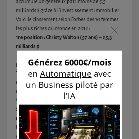
accumulé un généreux patrimoine de 5,5
milliards $ grâce à l’investissement immobilier.
Voici le classement selon Forbes des 10 femmes
les plus riches du monde en 2012 :
1re position : Christy Walton (57 ans) – 25,3
milliards $
Mme Walton est, encore une fois, la femme la
plus riche du monde, grâce à l’empire Wal-Mart.
Toutefois, il est important de rappeler qu’elle
n’est pas la fille des fondateurs de l’entreprise,
mais bien la veuve et héritière de leur fils John T.
Walton.
2e position : Liliane Bettencourt (89 ans) – 24
milliards $
Née dans le 7e arrondissement de Paris, Lilianne
est la femme française la plus riche au monde.