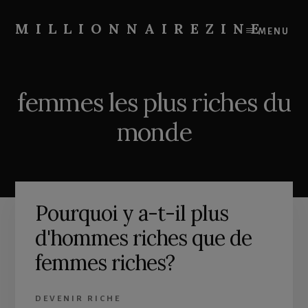
Skip
Skip
to
to
MILLIONNAIREZINE
MENU
content
primary
On
sidebar
vous
apprend
femmes les plus riches du
à
devenir
monde
riche
Pourquoi y a-t-il plus
d'hommes riches que de
femmes riches?
DEVENIR RICHE