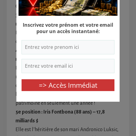
C’est elle qui a hérité du fondateur de L’Oréal.
3e position : Alice Walton (62 ans) – 23,3
milliards $
Fille unique, Alice Walton a également hérité du
célèbre fondateur de Wal-Mart.
4e position : Georgina Rinehart (58 ans) – 18
milliards $
Femme d’affaires oeuvrant dans le secteur
minier, Georgina est l’héritière de la compagnie
de son père Hancock Prospecting. Elle passe de
la douzième à la 4e position et double son
patrimoine en seulement une année !
5e position : Iris Fontbona (88 ans) – 17,8
milliards $
Elle est l’héritière de son mari Andronico Luksic,