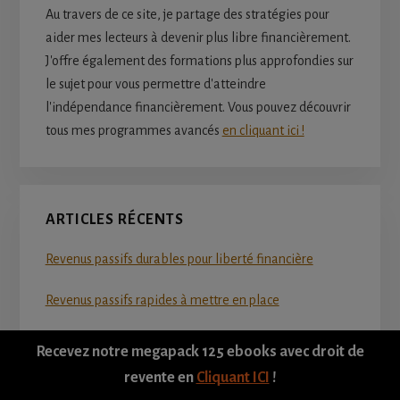
Au travers de ce site, je partage des stratégies pour
aider mes lecteurs à devenir plus libre financièrement.
J'offre également des formations plus approfondies sur
le sujet pour vous permettre d'atteindre
l'indépendance financièrement. Vous pouvez découvrir
tous mes programmes avancés
en cliquant ici !
ARTICLES RÉCENTS
Revenus passifs durables pour liberté financière
Revenus passifs rapides à mettre en place
Revenus passifs qui rapportent encore en 2026
Recevez notre megapack 125 ebooks avec droit de
revente en
Cliquant ICI
!
Revenus passifs peu connus en francophonie