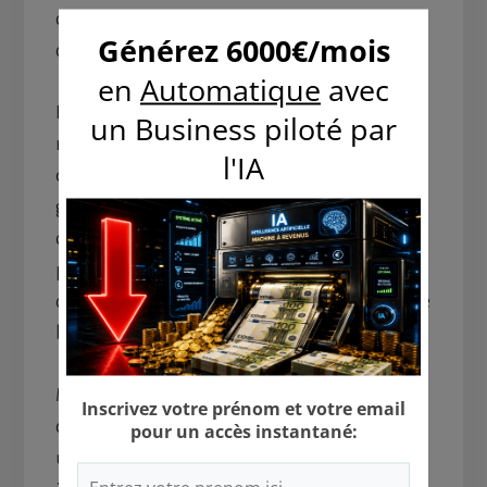
constatent que rien n’a changé et se demandent
où a bien pu passer out cet argent.
La raison de leur échec est simple. Le problème
n’est pas tant la quantité d’argent dont vous
disposez chaque mois que votre façon de le
gérer. Si vous êtes en difficulté, c’est que votre
organisation financière est
problématique. Gagner plus ne changera rien à
cet état de fait. Cela revient à vouloir remplir une
bouteille percée en y versant davantage d’eau.
Mettez plutôt vos finances à plat pour
comprendre où partent vos revenus et retrouver
une gestion saine. Travailler plus ne doit