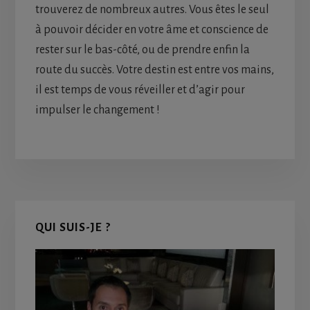
trouverez de nombreux autres. Vous êtes le seul
à pouvoir décider en votre âme et conscience de
rester sur le bas-côté, ou de prendre enfin la
route du succès. Votre destin est entre vos mains,
il est temps de vous réveiller et d’agir pour
impulser le changement !
Primary
QUI SUIS-JE ?
Sidebar