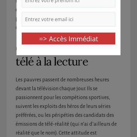
idéalement être qu’un moyen temporaire
d’épargner davantage d’argent pour réaliser un
projet précis, pas un palliatif au manque de
discipline économique.
6- Vous préférez la
télé à la lecture
Les pauvres passent de nombreuses heures
devant la télévision chaque jour. Ils se
passionnent pour les compétions sportives,
suivent les exploits des héros de leurs séries
préférées, ou les péripéties des candidats des
émissions de télé-réalité (qui n’ai d’ailleurs de
réalité que le nom). Cette attitude est