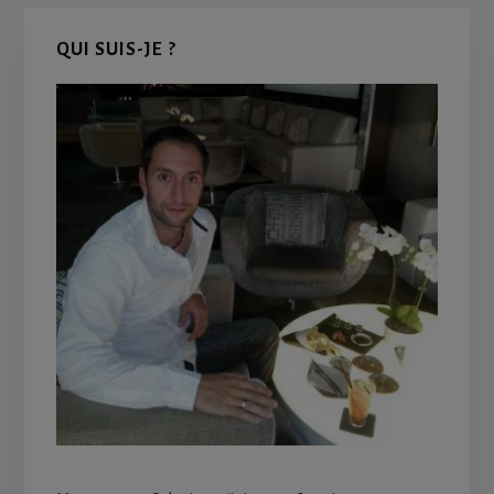
Primary
QUI SUIS-JE ?
Sidebar