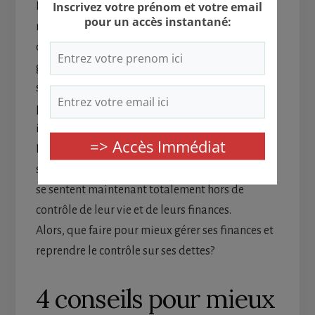
L’une des principales raisons pour lesquelles de
nombreuses personnes sont pauvres et ne
deviendront jamais riches est due à la mauvaise
gestion de leur finance. La gestion malsaine de
ses finances est à la racine de bien des
problèmes : anxiété, conflit matrimonial,
insomnie, intimidation, privation, etc.
La vérité est qu’un grand nombre de personnes
sont tombées dans ce piège de l’endettement et
se sentent maintenant totalement hors de
contrôle de leur vie et de leurs finances.
Alors, que faire pour mieux gérer ses finances et
reprendre le contrôle sur ses dettes?
4 conseils pour mieux