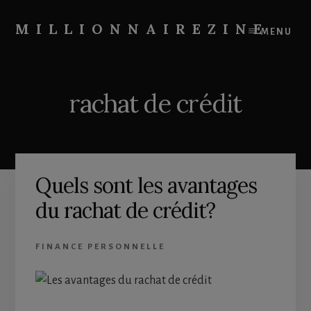
Skip
Skip
to
to
MILLIONNAIREZINE
MENU
content
primary
On
sidebar
vous
apprend
rachat de crédit
à
devenir
riche
Quels sont les avantages
du rachat de crédit?
FINANCE PERSONNELLE