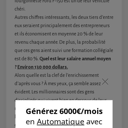
fourgonnette Ford F-150 est un de leur véhicule
chéri.
Autres chiffres intéressants, les deux tiers d’entre
eux seraient principalement des entrepreneurs
et ils économisent en moyenne 20 % de leur
revenu chaque année. De plus, la probabilité
que ces gens aient suivi une formation collégiale
est de 80 %.
Quel est leur salaire annuel moyen
?
Environ 130 000 dollars.
Alors quelle est la clef de l’enrichissement
d’après vous ? À mes yeux, ça semble assez
évident. Les millionnaires sont des gens
disciplinés qui vivent bien en dessous de leur
moyen. Ce ne sont pas des gens qui ont gagné à
la loterie ou qui ont fait un beau gros coup
d’argent fumant.