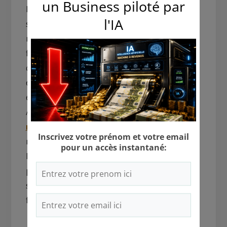
Bref, même si ça ne semble pas très palpitant, il
semble que la meilleure façon de devenir
millionnaire soit d’aller à l’école suivre une
formation qui a un bon potentiel monétaire,
obtenir un boulot bien payé ou partir sa propre
entreprise, vivre de manière décente et
économiser ses sous. Facile non ?
Alors, vous vous demandiez
comment devenir
millionnaire
? Vous avez maintenant votre
réponse!
PS:
The millionnaire next door
est un livre qui nous
propose davantage une analyse en chiffres et
statistiques sur le millionnaire moyen qu’une
formule magique pré fait pour devenir riche.