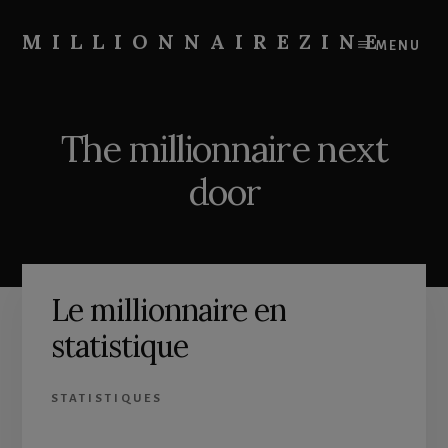
Skip
Skip
to
to
MILLIONNAIREZINE
MENU
content
primary
On
sidebar
vous
apprend
The millionnaire next
à
devenir
door
riche
Le millionnaire en
statistique
STATISTIQUES