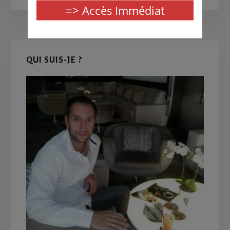
Primary
QUI SUIS-JE ?
Sidebar