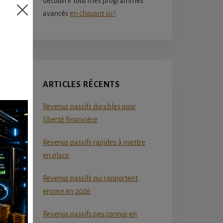
découvrir tous mes programmes
avancés
en cliquant ici !
ARTICLES RÉCENTS
Revenus passifs durables pour
liberté financière
Revenus passifs rapides à mettre
en place
Revenus passifs qui rapportent
encore en 2026
Revenus passifs peu connus en