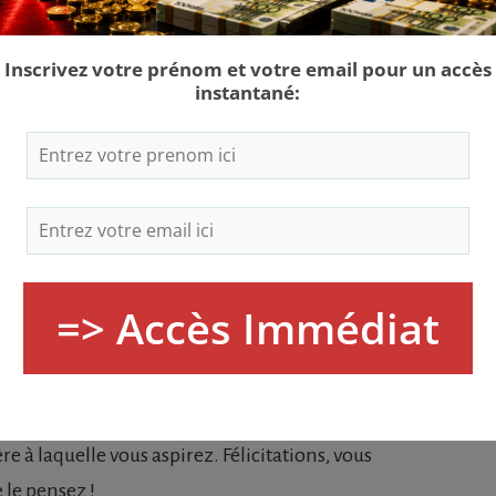
tion. Au moment de mettre en place ce fameux
ie, vous avez pensé à ce que vous pourriez faire
 avez tenu bon et bien vous en a pris.
tre mode de vie. Vous ne pensez plus aux menus
e, mais à tous les bénéfices futurs que vous allez en
 a même poussé à faire des économies pour mettre
nt, c’est le comportement de ceux qui dépensent la
 incompréhensible.
tomatique est un signe majeur que la richesse vient
sent l’état d’esprit adéquat pour attirer l’abondance.
es mois est la base sur laquelle vous pourrez bâtir
 à laquelle vous aspirez. Félicitations, vous
 le pensez !