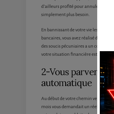
d’ailleurs profité pour annuler votre 
simplement plus besoin.
En bannissant de votre vie les agios, f
bancaires, vous avez réalisé de sérieu
des soucis pécuniaires a un coût non 
votre situation financière est un excel
2-Vous parvenez à
automatique
Au début de votre chemin vers la ric
mois vous demandait un réel effort. A