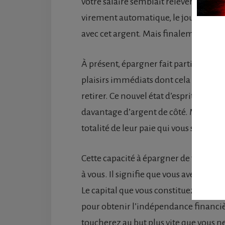
votre salaire semblait relever la fic
virement automatique, le jour de la pa
avec cet argent. Mais finalement, vous
À présent, épargner fait partie de vo
plaisirs immédiats dont cela vous priv
retirer. Ce nouvel état d’esprit vous
davantage d’argent de côté. Maintena
totalité de leur paie qui vous semble
Cette capacité à épargner de façon au
à vous. Il signifie que vous avez à pré
Le capital que vous constituez au fil d
pour obtenir l’indépendance financière
toucherez au but plus vite que vous ne