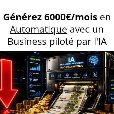
découvert autorisé, car vous n’en n’avez tout
rais de traitement d’incident et autres pénalités
ses économies. Car, aussi paradoxal que ce soit, avoir
négligeable. Cette amélioration significative de
lent signe que la richesse vient à vous !
 épargnez de façon
hesse et l’indépendance financière, épargner chaque
ssurer le quotidien en vous passant de 10 % de