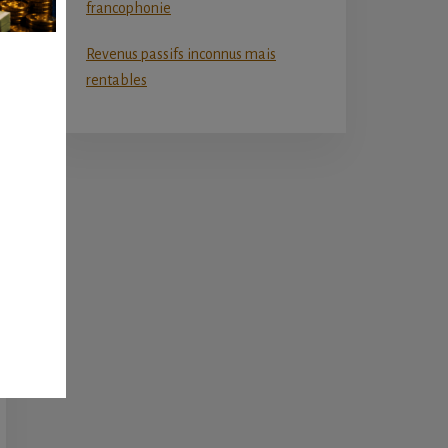
francophonie
Revenus passifs inconnus mais
rentables