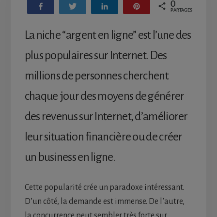
0
Partagez
Tweetez
Partagez
Enregistrer
PARTAGES
La niche “argent en ligne” est l’une des
plus populaires sur Internet. Des
millions de personnes cherchent
chaque jour des moyens de générer
des revenus sur Internet, d’améliorer
leur situation financière ou de créer
un business en ligne.
Cette popularité crée un paradoxe intéressant.
D’un côté, la demande est immense. De l’autre,
la concurrence peut sembler très forte sur