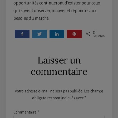
opportunités continueront d’exister pour ceux
qui savent observer, innover et répondre aux
besoins du marché.
0
Partagez
Tweetez
Partagez
Enregistrer
PARTAGES
Reader
Laisser un
Interactions
commentaire
Votre adresse e-mail ne sera pas publiée.
Les champs
obligatoires sont indiqués avec
*
Commentaire
*