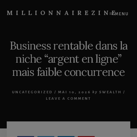
Skip
Skip
to
to
MILLIONNAIREZINE
MENU
content
primary
On
sidebar
vous
apprend
Business rentable dans la
à
devenir
niche “argent en ligne”
riche
mais faible concurrence
UNCATEGORIZED
/
MAI 10, 2026
by
SWEALTH
/
LEAVE A COMMENT