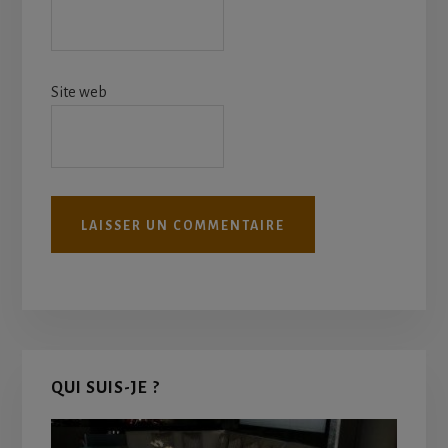
Site web
Primary
QUI SUIS-JE ?
Sidebar