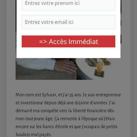
Mon nom est Sylvain, et j'ai 35 ans. Je suis entrepreneur
et investisseur depuis déjà une dizaine d'années. J'ai
démarré ma conquête vers la liberté financière dès
mon tout jeune âge. Ça remonte à l'époque où j'étais
encore sur les bancs d'école et que j'occupais de petits
boulots mal payés.