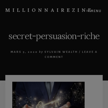
Skip
Skip
to
to
MILLIONNAIREZINE
MENU
content
primary
On
sidebar
vous
apprend
secret-persuasion-riche
à
devenir
riche
MARS 3, 2020
by
SYLVAIN WEALTH
/
LEAVE A
COMMENT