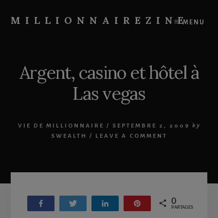
Skip
Skip
to
to
MILLIONNAIREZINE
MENU
content
primary
On
sidebar
vous
apprend
Argent, casino et hôtel à
à
devenir
Las vegas
riche
VIE DE MILLIONNAIRE
/
SEPTEMBRE 2, 2009
by
SWEALTH
/
LEAVE A COMMENT
0
Partagez
Tweetez
Partagez
Enregistrer
PARTAGES