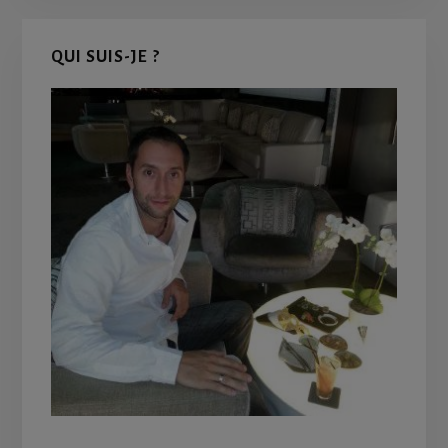
Primary
QUI SUIS-JE ?
Sidebar