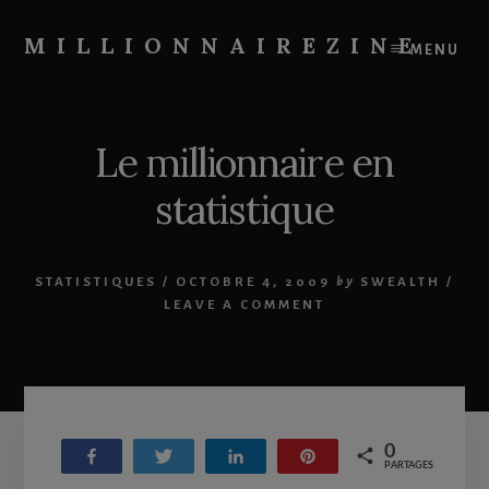
Skip
Skip
to
to
MILLIONNAIREZINE
MENU
content
primary
On
sidebar
vous
apprend
Le millionnaire en
à
devenir
statistique
riche
STATISTIQUES
/
OCTOBRE 4, 2009
by
SWEALTH
/
LEAVE A COMMENT
0
Partagez
Tweetez
Partagez
Enregistrer
PARTAGES