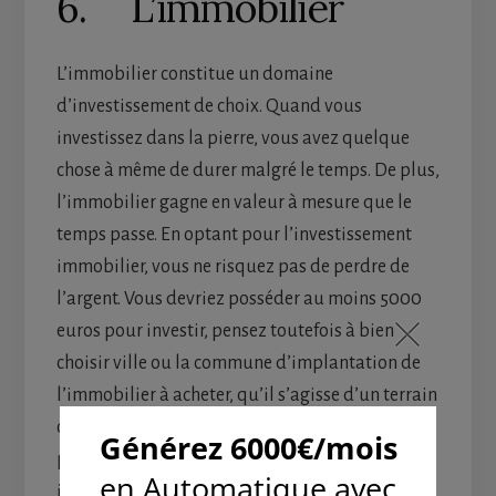
6. L’immobilier
L’immobilier constitue un domaine
d’investissement de choix. Quand vous
investissez dans la pierre, vous avez quelque
chose à même de durer malgré le temps. De plus,
l’immobilier gagne en valeur à mesure que le
temps passe. En optant pour l’investissement
immobilier, vous ne risquez pas de perdre de
l’argent. Vous devriez posséder au moins 5000
euros pour investir, pensez toutefois à bien
choisir ville ou la commune d’implantation de
l’immobilier à acheter, qu’il s’agisse d’un terrain
ou d’une maison. Cette petite attention vous
permet d’échapper aux problèmes de bulles
immobilières à même de rendre les prix de