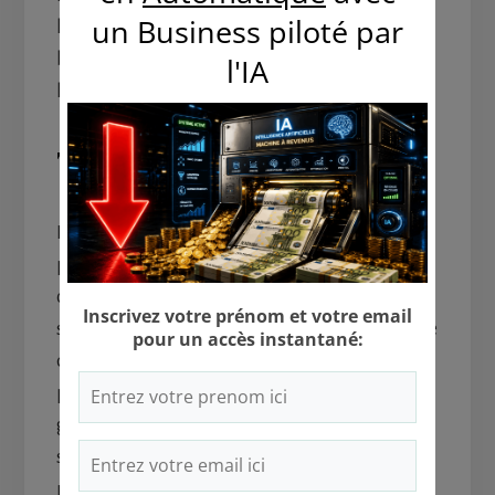
l’immobilier inaccessibles. Les parking sont une
bonne option pour ceux qui possèdent moins de
liquidité à investir.
7. La franchise
Les petites franchises constituent un bon moyen
pour placer 2000, 3000 ou 5000 euros. Ce
concept consiste à créer une structure liée à une
société ou un établissement permettant ce genre
de business. Quand le processus pour la mise en
place de la franchise respecte les normes, vous
gagnez le droit de vendre les produits et les
services de la société mère. En réalité, vous la
représentez à titre d’établissement annexe et