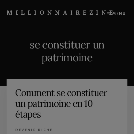
Skip
Skip
to
to
MILLIONNAIREZINE
MENU
content
primary
On
sidebar
vous
apprend
se constituer un
à
devenir
patrimoine
riche
Comment se constituer
un patrimoine en 10
étapes
DEVENIR RICHE