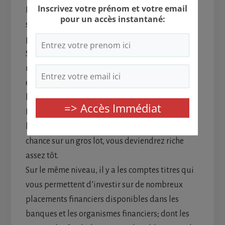
PEE (Plan d’Épargne Entreprise), les parts
sociales et les assurances-vie sont préconisés
pour la sécurité et pour les avantages fiscaux.
Seulement, les rendements resteront bas par
rapport à
un investissement immobilier
par
exemple. Vous arriverez donc à accumuler sur le
long terme d’importantes valeurs financières.
Par contre, les crowfunding seront plus risqués
bien que si vous êtes tombé par un coup de
chance sur un gros lot, vous deviendrez riche
assez tôt.
Sur le même niveau, il y a les comptes titres qui
vous permettent d’investir sur de nombreux
placements financiers disponibles dans les
banques et les organismes financiers; dont les