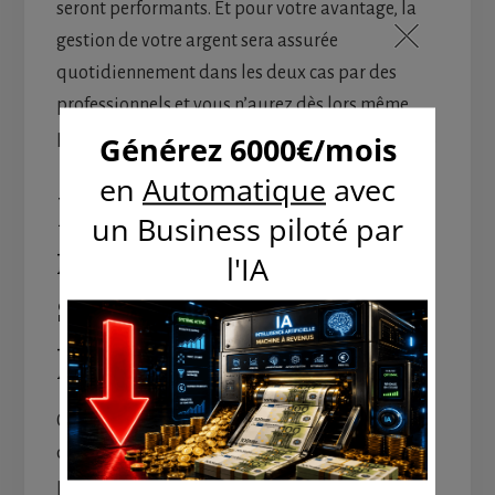
seront performants. Et pour votre avantage, la
gestion de votre argent sera assurée
quotidiennement dans les deux cas par des
professionnels et vous n’aurez dès lors même
pas besoin de connaissances en marché boursier.
Faites fructifier vos
revenus sur divers
supports de
placement
Choisissez ensuite les meilleurs supports pour
d’autres placements. Vous pouvez en avoir
plusieurs. Les PEA (Plan d’Épargne Action), les