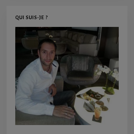
Primary
QUI SUIS-JE ?
Sidebar