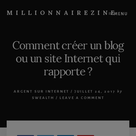
Skip
Skip
to
to
MILLIONNAIREZINE
MENU
content
primary
On
sidebar
vous
apprend
Comment créer un blog
à
devenir
ou un site Internet qui
riche
rapporte ?
ARGENT SUR INTERNET
/
JUILLET 24, 2017
by
SWEALTH
/
LEAVE A COMMENT