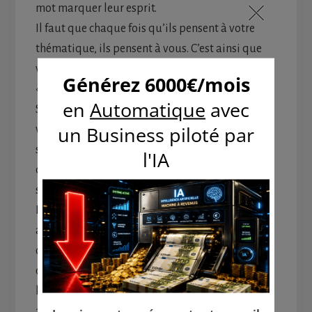
mot marquer leur esprit.
Il faut que chaque fois qu’ils pensent à votre
thématique, ils pensent à vous. C’est ainsi que
vous pourrez profiter de la célèbre phrase
« L’argent est dans la liste ».
Si vous bénéficiez donc d’une telle confiance de
votre auditoire, vous pouvez être sûr, votre
succès est garanti. Il vous suffira juste de lui
demander ce qu’il attend de vous, et le coup
sera joué.
Pour cela, il y a les sondages, que vous pourrez
au passage, faire gratuitement à partir d’un
outil qu’on appelle Survey Monkey. Il y a les
quizz. Ou encore vous pouvez employer
l’attaque directe et leur demander ce qu’ils
attendent de vous, le problème qui les assaille