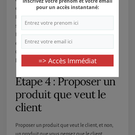
et qu’ils voudraient résoudre à coup sûr.
De leur retour, vous pourrez leur proposer une
solution toute faite qui répond à leur besoin.
De cette manière, vous pouvez être sûr, leur
engagement sera total.
C’est ce point-là que nous développerons dans
la prochaine étape.
Étape 4 : Proposer un
produit que veut le
client
Proposer un produit que veut le client, et non,
un produit que vous pensez que le client