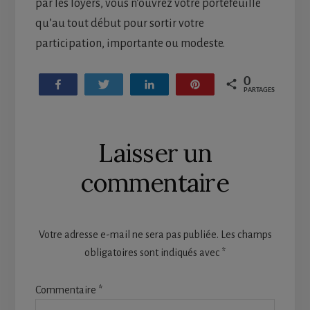
par les loyers, vous n’ouvrez votre portefeuille
qu’au tout début pour sortir votre
participation, importante ou modeste.
0
Partagez
Tweetez
Partagez
Enregistrer
PARTAGES
Reader
Laisser un
Interactions
commentaire
Votre adresse e-mail ne sera pas publiée.
Les champs
obligatoires sont indiqués avec
*
Commentaire
*