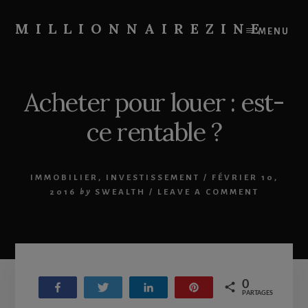
Skip
Skip
to
to
MILLIONNAIREZINE
MENU
content
primary
On
sidebar
vous
apprend
Acheter pour louer : est-
à
devenir
ce rentable ?
riche
IMMOBILIER
,
INVESTISSEMENT
/
FÉVRIER 10,
2016
by
SWEALTH
/
LEAVE A COMMENT
0
Partagez
Tweetez
Partagez
Enregistrer
PARTAGES