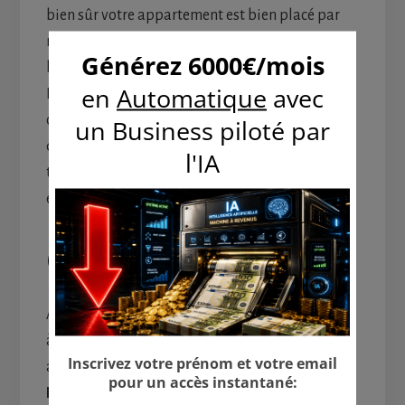
bien sûr votre appartement est bien placé par
rapport aux services usuels, s’il donne sur une
belle vue et dispose d’une luminosité optimale.
Entretenez son jardin s’il se trouve en rez-de-
chaussée. Installez des dispositifs de sécurité et
des systèmes d’alarme. Surtout, vous trouverez
toujours de bons arguments si l’appartement
est aussi à votre goût.
Grâce aux entretiens
Avec ces bonnes habitudes, vous ne serez jamais
à court de locataires, elles garantiront entre
autres leur fidélité, d’où la rentabilité.
L’entretien est alors une condition de