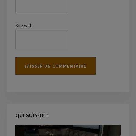
Site web
Primary
QUI SUIS-JE ?
Sidebar