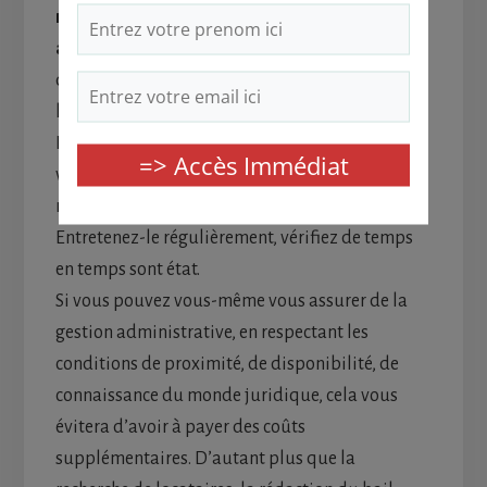
rentabilité qu’il ne faut pas négliger après avoir
acheté un studio
(ou un appartement
quelconque) pour le louer. Il faut que
l’appartement soit impeccable au tout début.
Puis, faites des travaux de rénovation quand
vous changez de locataire si nécessaire, des
réparations dès que l’appartement en a besoin.
Entretenez-le régulièrement, vérifiez de temps
en temps sont état.
Si vous pouvez vous-même vous assurer de la
gestion administrative, en respectant les
conditions de proximité, de disponibilité, de
connaissance du monde juridique, cela vous
évitera d’avoir à payer des coûts
supplémentaires. D’autant plus que la