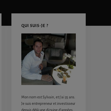
Primary
Sidebar
QUI SUIS-JE ?
Mon nom est Sylvain, et j'ai 35 ans.
Je suis entrepreneur et investisseur
depuis déjà une dizaine d'années.