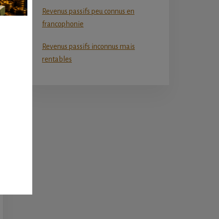
Revenus passifs peu connus en
francophonie
Revenus passifs inconnus mais
rentables