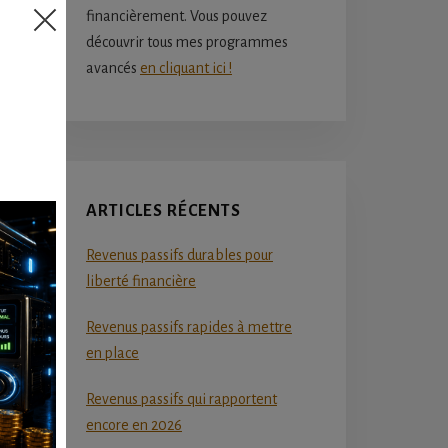
financièrement. Vous pouvez
découvrir tous mes programmes
avancés
en cliquant ici !
ARTICLES RÉCENTS
Revenus passifs durables pour
liberté financière
Revenus passifs rapides à mettre
en place
Revenus passifs qui rapportent
encore en 2026