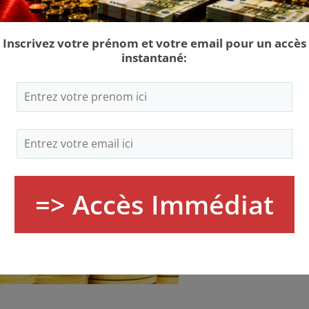
us les articles ayant un rapport avec les pays et les
tre que j’y ajouterai avec le temps de nouvelles
 les Québécois les plus riches du monde…