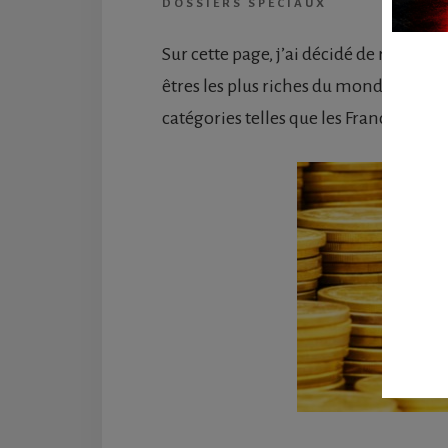
DOSSIERS SPÉCIAUX
Sur cette page, j’ai décidé de réunir to
êtres les plus riches du monde. Peut-ê
catégories telles que les Français ou