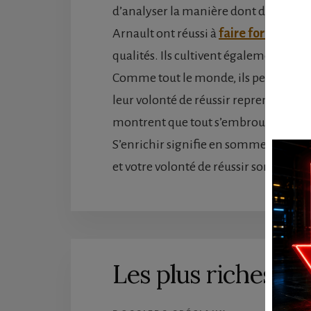
d’analyser la manière dont des hom
Arnault ont réussi à
faire fortune
. La
qualités. Ils cultivent également une
Comme tout le monde, ils peuvent senti
leur volonté de réussir reprend toujo
montrent que tout s’embrouille dans le 
S’enrichir signifie en somme semer, e
et votre volonté de réussir sont les m
Les plus riches d