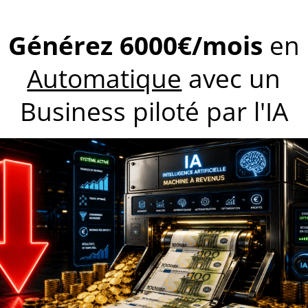
mes comme Warren Buffet, Bill Gates ou Bernard
 créativité et la prise de risque sont parmi leurs
 mentalité de gagnants au cours de leur existence.
er de la fatigue ou de la lassitude. Malgré cela,
urs le dessus. Même quand toutes les circonstances
noir, ils ne se laissent pas abattre.
ntretenir et soigner au quotidien. Votre créativité
oyens essentiels vous permettant de vous enrichir.
u monde