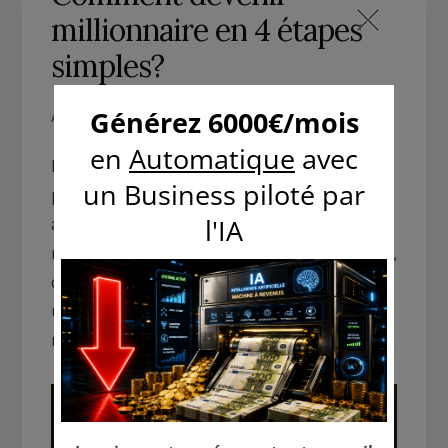
millionnaire en 4 étapes
simples?
ARTICLES POPULAIRES
,
DEVENIR RICHE
Devenir millionnaire est aujourd’hui beaucoup
plus facile qu’auparavant. Le coût de la vie
augmente sans cesse et les salaires font de
même. Il y a à peine 30 ans, un million de dollars,
c’était beaucoup, voire énorme. Pourtant, dans
un avenir proche, les maisons se vendront
rarement au dessous de ce montant symbolique.