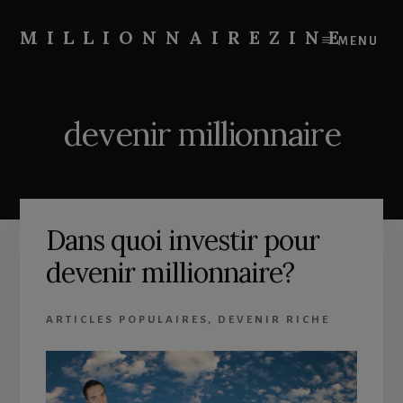
Skip
Skip
to
to
MILLIONNAIREZINE
MENU
content
primary
On
sidebar
vous
apprend
devenir millionnaire
à
devenir
riche
Dans quoi investir pour
devenir millionnaire?
ARTICLES POPULAIRES
,
DEVENIR RICHE